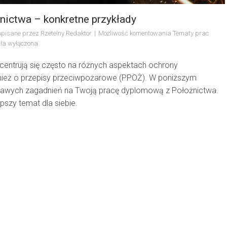
nictwa – konkretne przykłady
pisane przez
Rzetelny Redaktor
Możliwość komentowania
Tematy prac
ła wyłączona
centrują się często na różnych aspektach ochrony
nież o przepisy przeciwpożarowe (PPOŻ). W poniższym
ekawych zagadnień na Twoją pracę dyplomową z Położnictwa.
szy temat dla siebie.