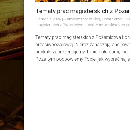
Tematy prac magisterskich z Pożar
5 grudnia 2024
Zamieszczono w
Blog
,
Pożarnictwo
Na
magisterskich z Pożarnictwa – konkretne przykłady
zosta
Tematy prac magisterskich z Pożarnictwa kon
przeciwpożarowej. Nieraz zahaczają one rów
artykule zaprezentujemy Tobie całą gamę ci
Poza tym podpowiemy Tobie, jak wybrać najlep