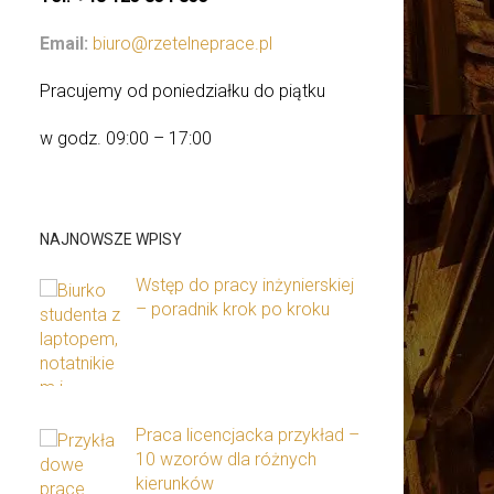
Email:
biuro@rzetelneprace.pl
Pracujemy od poniedziałku do piątku
w godz. 09:00 – 17:00
NAJNOWSZE WPISY
Wstęp do pracy inżynierskiej
– poradnik krok po kroku
Praca licencjacka przykład –
10 wzorów dla różnych
kierunków