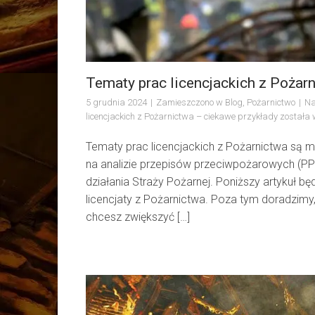
Tematy prac licencjackich z Pożar
5 grudnia 2024
Zamieszczono w
Blog
,
Pożarnictwo
Na
licencjackich z Pożarnictwa – ciekawe przykłady
została 
Tematy prac licencjackich z Pożarnictwa są 
na analizie przepisów przeciwpożarowych (PPO
działania Straży Pożarnej. Poniższy artykuł 
licencjaty z Pożarnictwa. Poza tym doradzimy,
chcesz zwiększyć […]