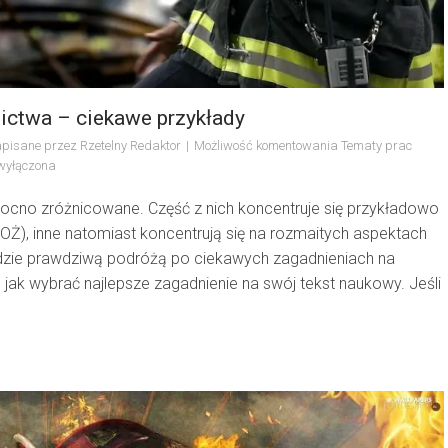
nictwa – ciekawe przykłady
pisane przez
Rzetelny Redaktor
Możliwość komentowania
Tematy prac
wyłączona
mocno zróżnicowane. Część z nich koncentruje się przykładowo
Ż), inne natomiast koncentrują się na rozmaitych aspektach
będzie prawdziwą podróżą po ciekawych zagadnieniach na
 jak wybrać najlepsze zagadnienie na swój tekst naukowy. Jeśli