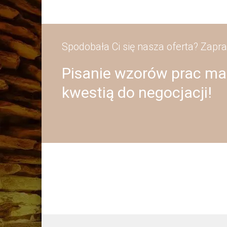
Spodobała Ci się nasza oferta? Zapr
Pisanie wzorów prac mag
kwestią do negocjacji!