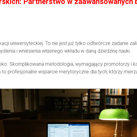
erskich: Partnerstwo w zaawansowanych
cji uniwersyteckiej. To nie jest już tylko odtwórcze zadanie z
lenia i wniesienia własnego wkładu w daną dziedzinę nauki.
soko. Skomplikowana metodologia, wymagający promotorzy i k
to profesjonalne wsparcie merytoryczne dla tych, którzy mierzą