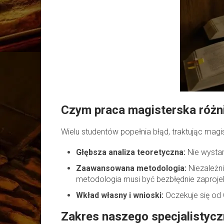
Czym praca magisterska różni 
Wielu studentów popełnia błąd, traktując magi
Głębsza analiza teoretyczna:
Nie wystar
Zaawansowana metodologia:
Niezależni
metodologia musi być bezbłędnie zaproje
Wkład własny i wnioski:
Oczekuje się od 
Zakres naszego specjalistyc