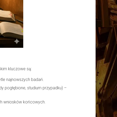
rskim kluczowe są:
ietle najnowszych badań.
ady pogłębione, studium przypadku) –
łych wniosków końcowych.