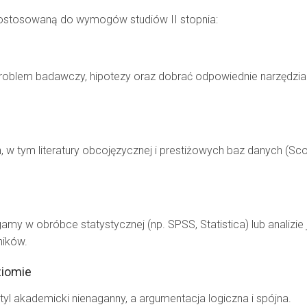
ostosowaną do wymogów studiów II stopnia:
roblem badawczy, hipotezy oraz dobrać odpowiednie narzędzia i
 tym literatury obcojęzycznej i prestiżowych baz danych (Sco
y w obróbce statystycznej (np. SPSS, Statistica) lub analizie
ników.
ziomie
tyl akademicki nienaganny, a argumentacja logiczna i spójna.