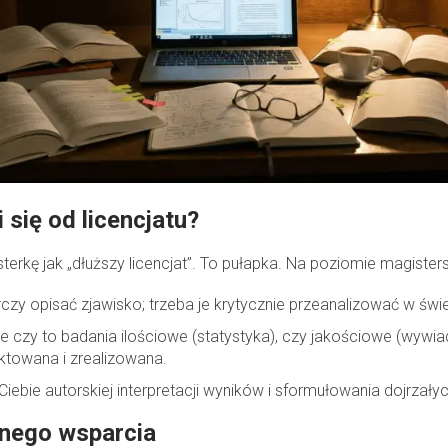
się od licencjatu?
sterkę jak „dłuższy licencjat”. To pułapka. Na poziomie magiste
czy opisać zjawisko; trzeba je krytycznie przeanalizować w św
e czy to badania ilościowe (statystyka), czy jakościowe (wywi
ktowana i zrealizowana.
Ciebie autorskiej interpretacji wyników i sformułowania dojrza
znego wsparcia