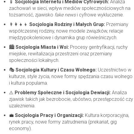
📱
Socjologia Internetu i Mediów Cyfrowych:
Analiza
zachowań w sieci, wpływ mediów społecznościowych na
tożsamość, zjawisko
fake news
i cyfrowe wykluczenie.
👨‍👩‍👧‍👦
Socjologia Rodziny i Małych Grup:
Przemiany
współczesnej rodziny, nowe modele związków, relacje
międzypokoleniowe i dynamika grup rówieśniczych.
🏙️
Socjologia Miasta i Wsi:
Procesy gentryfikacji, ruchy
miejskie, rewitalizacja przestrzeni oraz przemiany
społeczności lokalnych.
🎭
Socjologia Kultury i Czasu Wolnego:
Uczestnictwo w
kulturze, style życia, nowe formy spędzania czasu wolnego
i kultura popularna.
⚠️
Problemy Społeczne i Socjologia Dewiacji:
Analiza
zjawisk takich jak bezrobocie, ubóstwo, przestępczość czy
uzależnienia.
💼
Socjologia Pracy i Organizacji:
Kultura korporacyjna,
rynek pracy, nowe formy zatrudnienia (prekariat, gig
economy).