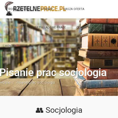
STRONA GŁÓWNA
O FIRMIE
NASZA OFERTA
PRZEDMIOTY
PRZYKŁADOWE PRACE
CENNIK
BLOG
KONTAKT
Pisanie prac socjologia
Home
Pisanie prac socjologia
/
👥 Socjologia