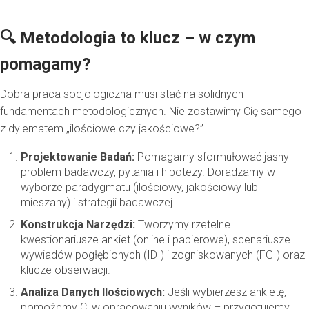
🔍 Metodologia to klucz – w czym
pomagamy?
Dobra praca socjologiczna musi stać na solidnych
fundamentach metodologicznych. Nie zostawimy Cię samego
z dylematem „ilościowe czy jakościowe?”.
Projektowanie Badań:
Pomagamy sformułować jasny
problem badawczy, pytania i hipotezy. Doradzamy w
wyborze paradygmatu (ilościowy, jakościowy lub
mieszany) i strategii badawczej.
Konstrukcja Narzędzi:
Tworzymy rzetelne
kwestionariusze ankiet (online i papierowe), scenariusze
wywiadów pogłębionych (IDI) i zogniskowanych (FGI) oraz
klucze obserwacji.
Analiza Danych Ilościowych:
Jeśli wybierzesz ankietę,
pomożemy Ci w opracowaniu wyników – przygotujemy