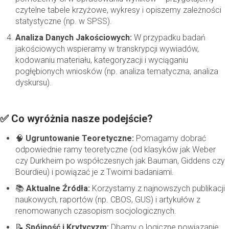
czytelne tabele krzyżowe, wykresy i opiszemy zależności
statystyczne (np. w SPSS).
Analiza Danych Jakościowych:
W przypadku badań
jakościowych wspieramy w transkrypcji wywiadów,
kodowaniu materiału, kategoryzacji i wyciąganiu
pogłębionych wniosków (np. analiza tematyczna, analiza
dyskursu).
✅ Co wyróżnia nasze podejście?
🧠
Ugruntowanie Teoretyczne:
Pomagamy dobrać
odpowiednie ramy teoretyczne (od klasyków jak Weber
czy Durkheim po współczesnych jak Bauman, Giddens czy
Bourdieu) i powiązać je z Twoimi badaniami.
📚
Aktualne Źródła:
Korzystamy z najnowszych publikacji
naukowych, raportów (np. CBOS, GUS) i artykułów z
renomowanych czasopism socjologicznych.
📝
Spójność i Krytycyzm:
Dbamy o logiczne powiązanie