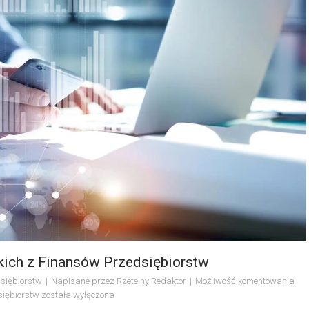
kich z Finansów Przedsiębiorstw
siębiorstw
Napisane przez
Rzetelny Redaktor
Możliwość komentowania
siębiorstw
została wyłączona