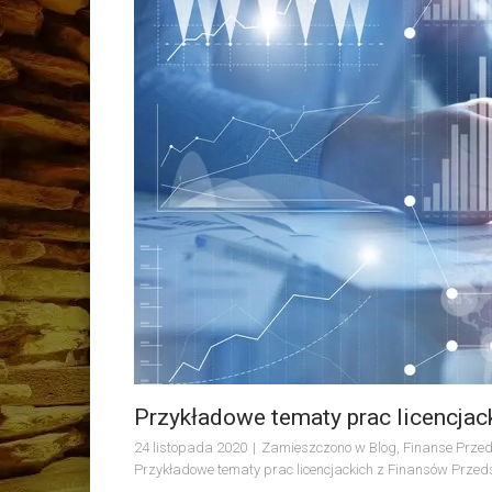
Przykładowe tematy prac licencjac
24 listopada 2020
Zamieszczono w
Blog
,
Finanse Przed
Przykładowe tematy prac licencjackich z Finansów Przed