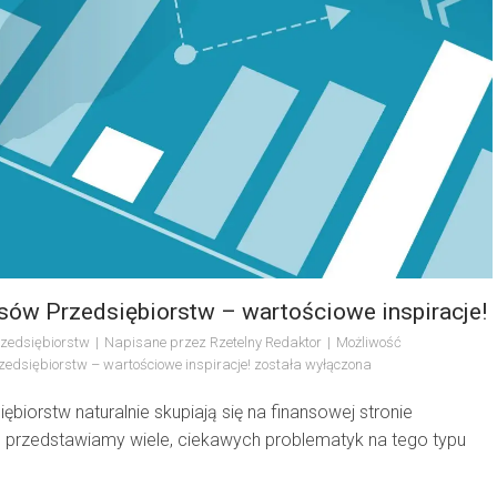
sów Przedsiębiorstw – wartościowe inspiracje!
rzedsiębiorstw
Napisane przez
Rzetelny Redaktor
Możliwość
edsiębiorstw – wartościowe inspiracje!
została wyłączona
biorstw naturalnie skupiają się na finansowej stronie
e przedstawiamy wiele, ciekawych problematyk na tego typu