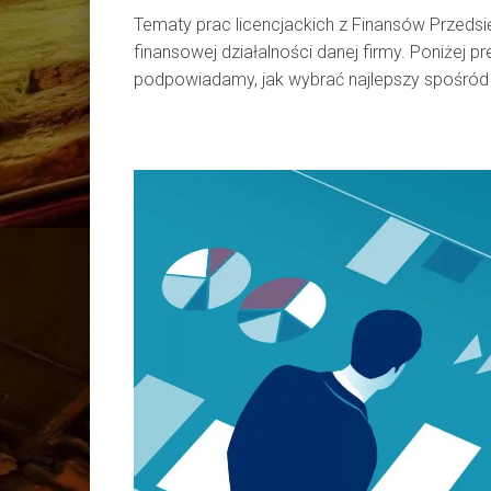
Tematy prac licencjackich z Finansów Przedsię
finansowej działalności danej firmy. Poniżej 
podpowiadamy, jak wybrać najlepszy spośród 