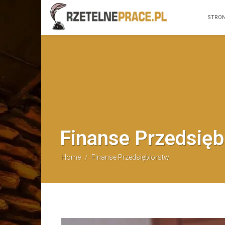
STRO
Finanse Przedsięb
Home
Finanse Przedsiębiorstw
/