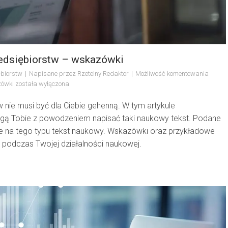
edsiębiorstw – wskazówki
ębiorstw
Napisane przez
Rzetelny Redaktor
Możliwość komentowania
zówki
została wyłączona
 nie musi być dla Ciebie gehenną. W tym artykule
gą Tobie z powodzeniem napisać taki naukowy tekst. Podane
e na tego typu tekst naukowy. Wskazówki oraz przykładowe
podczas Twojej działalności naukowej.