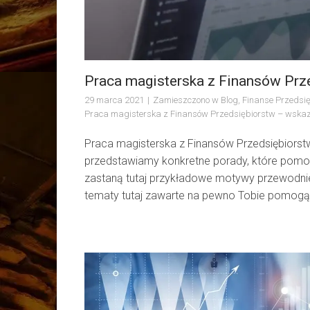
Praca magisterska z Finansów Prz
29 marca 2021
Zamieszczono w
Blog
,
Finanse Przedsi
Praca magisterska z Finansów Przedsiębiorstw – wska
Praca magisterska z Finansów Przedsiębiorstw
przedstawiamy konkretne porady, które pomo
zastaną tutaj przykładowe motywy przewodni
tematy tutaj zawarte na pewno Tobie pomogą 