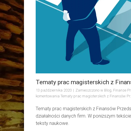
Tematy prac magisterskich z Finan
13 października 2020
Zamieszczono w
Blog
,
Finanse P
komentowania
Tematy prac magisterskich z Finansów Prz
Tematy prac magisterskich z Finansów Przedsię
działalności danych firm. W poniższym tekści
teksty naukowe.