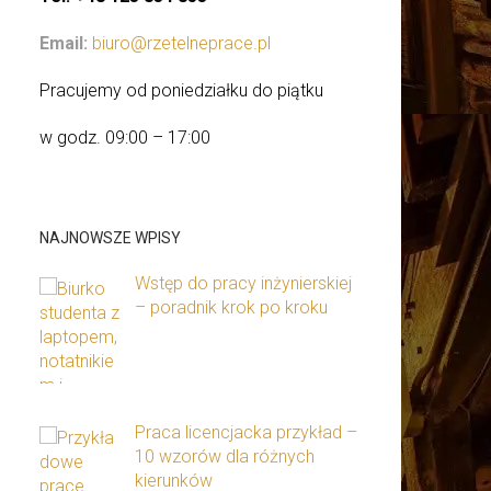
Email:
biuro@rzetelneprace.pl
Pracujemy od poniedziałku do piątku
w godz. 09:00 – 17:00
NAJNOWSZE WPISY
Wstęp do pracy inżynierskiej
– poradnik krok po kroku
Praca licencjacka przykład –
10 wzorów dla różnych
kierunków