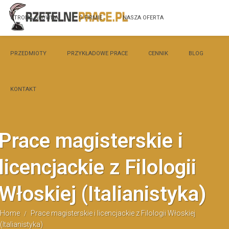
STRONA GŁÓWNA
O FIRMIE
NASZA OFERTA
PRZEDMIOTY
PRZYKŁADOWE PRACE
CENNIK
BLOG
KONTAKT
Prace magisterskie i
licencjackie z Filologii
Włoskiej (Italianistyka)
Home
Prace magisterskie i licencjackie z Filologii Włoskiej
/
(Italianistyka)