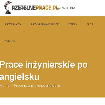
STRONA GŁÓWNA
O FIRMIE
NASZA OFERTA
PRZEDMIOTY
PRZYKŁADOWE PRACE
CENNIK
BLOG
KONTAKT
Prace inżynierskie po
angielsku
Home
Prace inżynierskie po angielsku
/