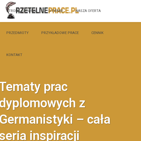
STRONA GŁÓWNA
O FIRMIE
NASZA OFERTA
PRZEDMIOTY
PRZYKŁADOWE PRACE
CENNIK
BLOG
KONTAKT
Tematy prac
dyplomowych z
Germanistyki – cała
seria inspiracji