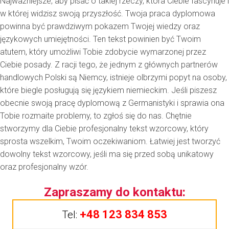
Najważniejsze, aby pisać o takiej rzeczy, która Ciebie fascynuje i
w której widzisz swoją przyszłość.
Twoja praca dyplomowa
powinna być prawdziwym pokazem Twojej wiedzy oraz
językowych umiejętności
. Ten tekst powinien być Twoim
atutem, który umożliwi Tobie zdobycie wymarzonej przez
Ciebie posady. Z racji tego, że jednym z głównych partnerów
handlowych Polski są Niemcy, istnieje olbrzymi popyt na osoby,
które biegle posługują się językiem niemieckim. Jeśli piszesz
obecnie swoją pracę dyplomową z Germanistyki i sprawia ona
Tobie rozmaite problemy, to zgłoś się do nas. Chętnie
stworzymy dla Ciebie profesjonalny tekst wzorcowy, który
sprosta wszelkim, Twoim oczekiwaniom. Łatwiej jest tworzyć
dowolny tekst wzorcowy, jeśli ma się przed sobą unikatowy
oraz profesjonalny wzór.
Zapraszamy do kontaktu:
+48 123 834 853
Tel: