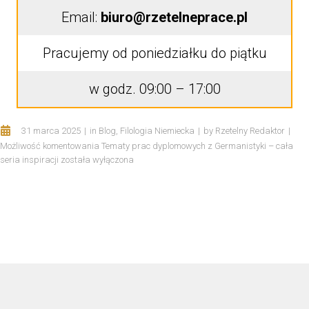
Email:
biuro@rzetelneprace.pl
Pracujemy od poniedziałku do piątku
w godz. 09:00 – 17:00
31 marca 2025
in
Blog
,
Filologia Niemiecka
by
Rzetelny Redaktor
Możliwość komentowania
Tematy prac dyplomowych z Germanistyki – cała
seria inspiracji
została wyłączona